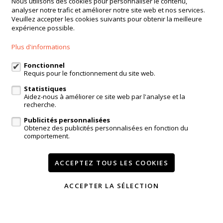
Nous utilisons des cookies pour personnaliser le contenu,
analyser notre trafic et améliorer notre site web et nos services.
Haachtsesteenweg 135
Veuillez accepter les cookies suivants pour obtenir la meilleure
1910 Kampenhout
expérience possible.
+32 16 65 51 41
Plus d'informations
+32 475 64 62 15
Fonctionnel
info@verstraeten.immo
Requis pour le fonctionnement du site web.
Statistiques
Aidez-nous à améliorer ce site web par l'analyse et la
recherche.
A vendre
A louer
Référence
Contact
Publicités personnalisées
Modifier mes préférences cookies
Obtenez des publicités personnalisées en fonction du
comportement.
Conditions
Vie privée
powered by Whise
ACCEPTEZ TOUS LES COOKIES
website par FW4
ACCEPTER LA SÉLECTION