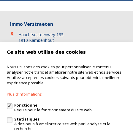
Immo Verstraeten
Haachtsesteenweg 135
1910 Kampenhout
+32 16 65 51 41
Ce site web utilise des cookies
+32 475 64 62 15
info@verstraeten.immo
Nous utilisons des cookies pour personnaliser le contenu,
analyser notre trafic et améliorer notre site web et nos services.
Veuillez accepter les cookies suivants pour obtenir la meilleure
expérience possible.
A vendre
A louer
Référence
Contact
Plus d'informations
Modifier mes préférences cookies
Fonctionnel
Requis pour le fonctionnement du site web.
Statistiques
Conditions
Vie privée
powered by Whise
Aidez-nous à améliorer ce site web par l'analyse et la
recherche.
website par FW4