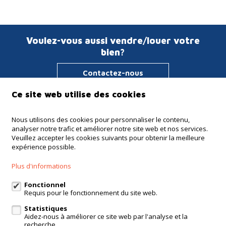
Voulez-vous aussi vendre/louer votre
bien?
Contactez-nous
Ce site web utilise des cookies
Immo Verstraeten
Nous utilisons des cookies pour personnaliser le contenu,
analyser notre trafic et améliorer notre site web et nos services.
Haachtsesteenweg 135
Veuillez accepter les cookies suivants pour obtenir la meilleure
1910 Kampenhout
expérience possible.
+32 16 65 51 41
Plus d'informations
+32 475 64 62 15
Fonctionnel
info@verstraeten.immo
Requis pour le fonctionnement du site web.
Statistiques
Aidez-nous à améliorer ce site web par l'analyse et la
recherche.