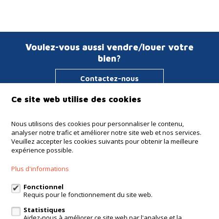
Voulez-vous aussi vendre/louer votre
bien?
Contactez-nous
Ce site web utilise des cookies
Immo Verstraeten
Nous utilisons des cookies pour personnaliser le contenu,
analyser notre trafic et améliorer notre site web et nos services.
Haachtsesteenweg 135
Veuillez accepter les cookies suivants pour obtenir la meilleure
1910 Kampenhout
expérience possible.
+32 16 65 51 41
Plus d'informations
+32 475 64 62 15
Fonctionnel
info@verstraeten.immo
Requis pour le fonctionnement du site web.
Statistiques
Aidez-nous à améliorer ce site web par l'analyse et la