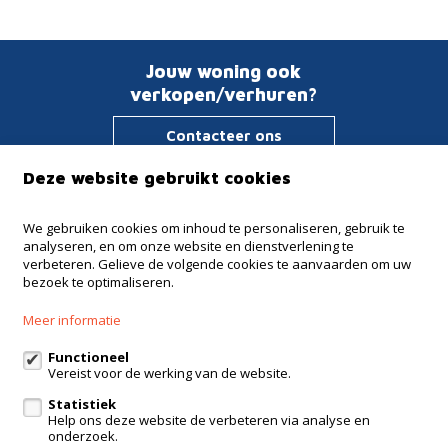
Jouw woning ook
verkopen/verhuren?
Contacteer ons
Deze website gebruikt cookies
Immo Verstraeten
We gebruiken cookies om inhoud te personaliseren, gebruik te
analyseren, en om onze website en dienstverlening te
Haachtsesteenweg 135
verbeteren. Gelieve de volgende cookies te aanvaarden om uw
1910 Kampenhout
bezoek te optimaliseren.
+32 16 65 51 41
Meer informatie
+32 475 64 62 15
Functioneel
info@verstraeten.immo
Vereist voor de werking van de website.
Statistiek
Help ons deze website de verbeteren via analyse en
onderzoek.
Te koop
Te huur
Referenties
Contact