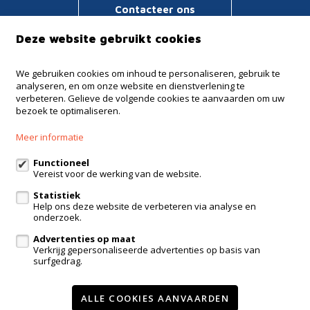
Contacteer ons
Deze website gebruikt cookies
Immo Verstraeten
We gebruiken cookies om inhoud te personaliseren, gebruik te
analyseren, en om onze website en dienstverlening te
Haachtsesteenweg 135
verbeteren. Gelieve de volgende cookies te aanvaarden om uw
1910 Kampenhout
bezoek te optimaliseren.
+32 16 65 51 41
Meer informatie
+32 475 64 62 15
Functioneel
info@verstraeten.immo
Vereist voor de werking van de website.
Statistiek
Help ons deze website de verbeteren via analyse en
onderzoek.
Te koop
Te huur
Referenties
Contact
Advertenties op maat
Wijzig cookie voorkeuren
Verkrijg gepersonaliseerde advertenties op basis van
surfgedrag.
voorwaarden
privacy
powered by Whise
ALLE COOKIES AANVAARDEN