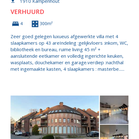
1910 Kampenhout
VERHUURD
4
300m²
Zeer goed gelegen luxueus afgewerkte villa met 4
slaapkamers op 43 areIndeling :gelijkvloers :inkom, WC,
bibliotheek en bureau, ruime living 45 m² +
aansluitende eetkamer en volledig ingerichte keuken,
wasplaats, douchekamer en garage.verdiep :nachthal
met ingemaakte kasten, 4 slaapkamers : masterbe......