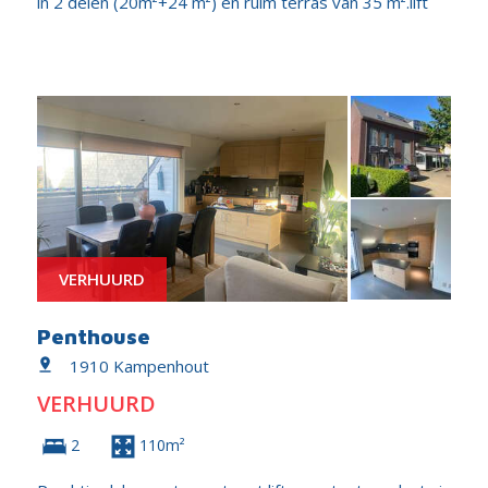
in 2 delen (20m²+24 m²) en ruim terras van 35 m².lift
VERHUURD
Penthouse
1910 Kampenhout
VERHUURD
2
110m²