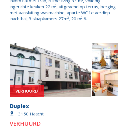
inkom hal met trap, ruime living 33 m², volledig
ingerichte keuken 22 m², uitgevend op terras, berging
met aansluiting wasmachine, aparte WC.1e verdiep
:nachthal, 3 slaapkamers 27m², 20 m² &......
VERHUURD
Duplex
3150 Haacht
VERHUURD