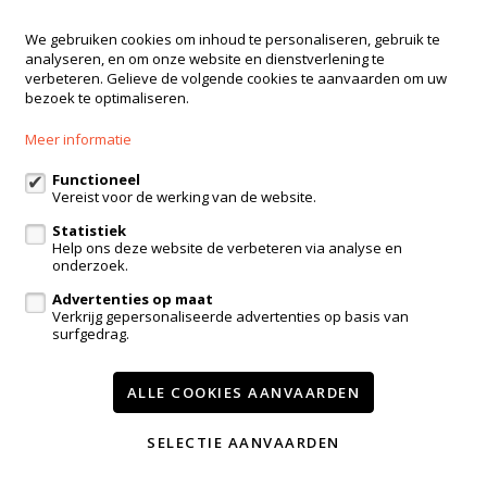
We gebruiken cookies om inhoud te personaliseren, gebruik te
analyseren, en om onze website en dienstverlening te
Niet gevonden wat je zocht? Blijf op
verbeteren. Gelieve de volgende cookies te aanvaarden om uw
de hoogte van onze nieuwste panden.
bezoek te optimaliseren.
Blijf op de hoogte
Meer informatie
Functioneel
Vereist voor de werking van de website.
Immo Verstraeten
Statistiek
Help ons deze website de verbeteren via analyse en
onderzoek.
Haachtsesteenweg 135
1910 Kampenhout
Advertenties op maat
Verkrijg gepersonaliseerde advertenties op basis van
+32 16 65 51 41
surfgedrag.
+32 475 64 62 15
info@verstraeten.immo
ALLE COOKIES AANVAARDEN
SELECTIE AANVAARDEN
Te koop
Te huur
Referenties
Contact