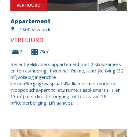
VERHUURD
Appartement
1800 Vilvoorde
VERHUURD
2
78m²
Recent gelijkvloers appartement met 2 slaapkamers
en terrasIndeling : Inkomhal, Ruime, lichtrijke living (32
m²)Volledig ingerichte
keukenBerging/wasplaatsBadkamer met moderne
inloopdoucheApart toilet2 ruime slaapkamers (11 en
13 m²) met directe toegang tot terras van 16
m²Kelderberging, Lift aanwez......